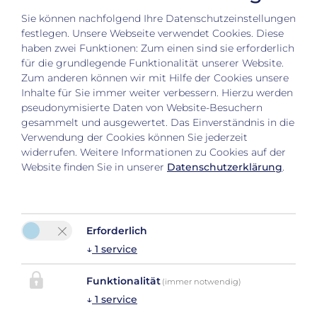
Sie können nachfolgend Ihre Datenschutzeinstellungen
festlegen.
Unsere Webseite verwendet Cookies. Diese
haben zwei Funktionen: Zum einen sind sie erforderlich
für die grundlegende Funktionalität unserer Website.
Zum anderen können wir mit Hilfe der Cookies unsere
Inhalte für Sie immer weiter verbessern. Hierzu werden
pseudonymisierte Daten von Website-Besuchern
gesammelt und ausgewertet. Das Einverständnis in die
Verwendung der Cookies können Sie jederzeit
widerrufen. Weitere Informationen zu Cookies auf der
Bitte aktivieren Sie in den Cookie Einstellungen
Website finden Sie in unserer
Datenschutzerklärung
.
die Option "Funktionalität" für die korrekte Map-
Darstellung
Cookie Einstellungen
Erforderlich
↓
1
service
Funktionalität
(immer notwendig)
↓
1
service